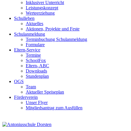
Inklusiver Unterricht
Leistungskonzept
Werteerziehung
Schulleben
Aktuelles
Aktionen, Projekte und Feste
Schulanmeldung
Terminbuchung Schulanmeldung
Formulare
Eltern-Service
Termine
SchoolFox
Eltern- ABC
Downloads
Stundenplan
OGS
Team
Aktueller Speiseplan
Förderverein
Unser Flyer
Mitgliedsantrag zum Ausfüllen