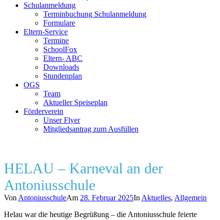
Schulanmeldung
Terminbuchung Schulanmeldung
Formulare
Eltern-Service
Termine
SchoolFox
Eltern- ABC
Downloads
Stundenplan
OGS
Team
Aktueller Speiseplan
Förderverein
Unser Flyer
Mitgliedsantrag zum Ausfüllen
HELAU – Karneval an der
Antoniusschule
Von
Antoniusschule
Am
28. Februar 2025
In
Aktuelles
,
Allgemein
Helau war die heutige Begrüßung – die Antoniusschule feierte