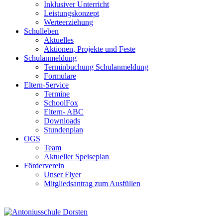
Inklusiver Unterricht
Leistungskonzept
Werteerziehung
Schulleben
Aktuelles
Aktionen, Projekte und Feste
Schulanmeldung
Terminbuchung Schulanmeldung
Formulare
Eltern-Service
Termine
SchoolFox
Eltern- ABC
Downloads
Stundenplan
OGS
Team
Aktueller Speiseplan
Förderverein
Unser Flyer
Mitgliedsantrag zum Ausfüllen