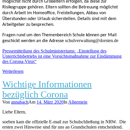
möglichst nicht durch Großeltern erfolgen, da diese zur
Risikogruppe gehören. Eltern sollten die Betreuung möglichst
durch Arbeit im Homeoffice, Freistellungen, Abbau von
Überstunden oder Urlaub sicherstellen. Details sind mit dem
Arbeitgeber zu besprechen.
Fragen rund um den Themenbereich Schule können per Mail
schulverwaltung@dorsten.de
geschickt werden an die Adresse
Pressemitteilung des Schulministeriums: „Einstellung des
Unterrichtsbetriebs ist eine Vorsichtsmaßnahme zur Eindämmung
des Corona-Virus“
Weiterlesen
Wichtige Informationen
bezüglich Corona
Von
annabach
Am
14. März 2020
In
Allgemein
Liebe Eltern,
soeben kam die offizielle E-mail zur Schulschließung in NRW. Die
ersten zwei Hinweise sind für uns an Grundschulen entscheidend.