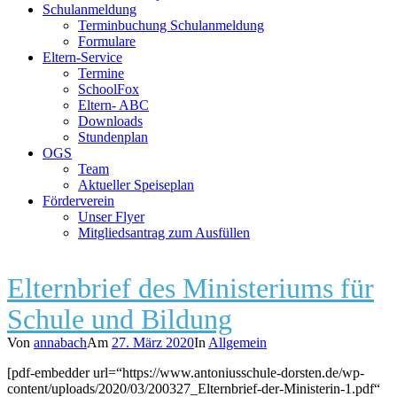
Schulanmeldung
Terminbuchung Schulanmeldung
Formulare
Eltern-Service
Termine
SchoolFox
Eltern- ABC
Downloads
Stundenplan
OGS
Team
Aktueller Speiseplan
Förderverein
Unser Flyer
Mitgliedsantrag zum Ausfüllen
Elternbrief des Ministeriums für
Schule und Bildung
Von
annabach
Am
27. März 2020
In
Allgemein
[pdf-embedder url=“https://www.antoniusschule-dorsten.de/wp-
content/uploads/2020/03/200327_Elternbrief-der-Ministerin-1.pdf“