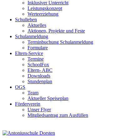
Inklusiver Unterricht
Leistungskonzept
Werteerziehung
Schulleben
Aktuelles
Aktionen, Projekte und Feste
Schulanmeldung
Terminbuchung Schulanmeldung
Formulare
Eltern-Service
Termine
SchoolFox
Eltern- ABC
Downloads
Stundenplan
OGS
Team
Aktueller Speiseplan
Förderverein
Unser Flyer
Mitgliedsantrag zum Ausfüllen