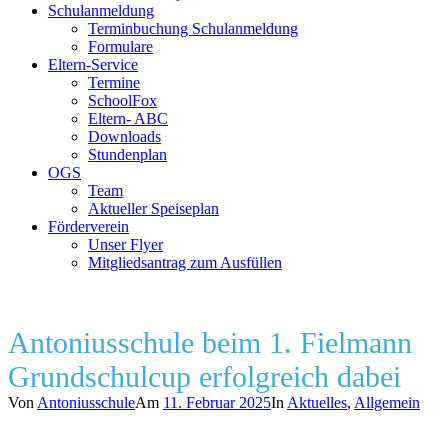
Schulanmeldung
Terminbuchung Schulanmeldung
Formulare
Eltern-Service
Termine
SchoolFox
Eltern- ABC
Downloads
Stundenplan
OGS
Team
Aktueller Speiseplan
Förderverein
Unser Flyer
Mitgliedsantrag zum Ausfüllen
Antoniusschule beim 1. Fielmann
Grundschulcup erfolgreich dabei
Von
Antoniusschule
Am
11. Februar 2025
In
Aktuelles
,
Allgemein