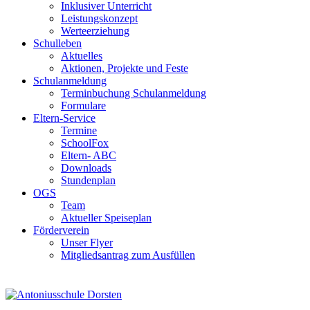
Inklusiver Unterricht
Leistungskonzept
Werteerziehung
Schulleben
Aktuelles
Aktionen, Projekte und Feste
Schulanmeldung
Terminbuchung Schulanmeldung
Formulare
Eltern-Service
Termine
SchoolFox
Eltern- ABC
Downloads
Stundenplan
OGS
Team
Aktueller Speiseplan
Förderverein
Unser Flyer
Mitgliedsantrag zum Ausfüllen