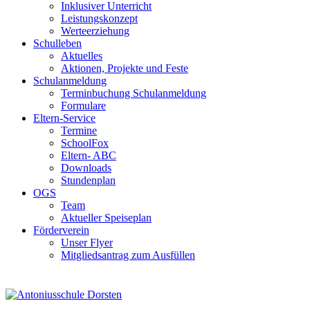
Inklusiver Unterricht
Leistungskonzept
Werteerziehung
Schulleben
Aktuelles
Aktionen, Projekte und Feste
Schulanmeldung
Terminbuchung Schulanmeldung
Formulare
Eltern-Service
Termine
SchoolFox
Eltern- ABC
Downloads
Stundenplan
OGS
Team
Aktueller Speiseplan
Förderverein
Unser Flyer
Mitgliedsantrag zum Ausfüllen