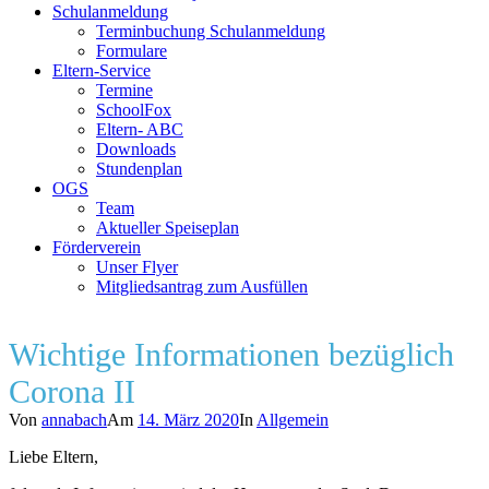
Schulanmeldung
Terminbuchung Schulanmeldung
Formulare
Eltern-Service
Termine
SchoolFox
Eltern- ABC
Downloads
Stundenplan
OGS
Team
Aktueller Speiseplan
Förderverein
Unser Flyer
Mitgliedsantrag zum Ausfüllen
Wichtige Informationen bezüglich
Corona II
Von
annabach
Am
14. März 2020
In
Allgemein
Liebe Eltern,