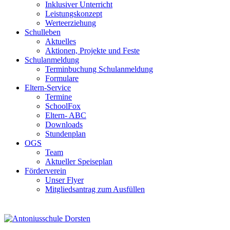
Inklusiver Unterricht
Leistungskonzept
Werteerziehung
Schulleben
Aktuelles
Aktionen, Projekte und Feste
Schulanmeldung
Terminbuchung Schulanmeldung
Formulare
Eltern-Service
Termine
SchoolFox
Eltern- ABC
Downloads
Stundenplan
OGS
Team
Aktueller Speiseplan
Förderverein
Unser Flyer
Mitgliedsantrag zum Ausfüllen